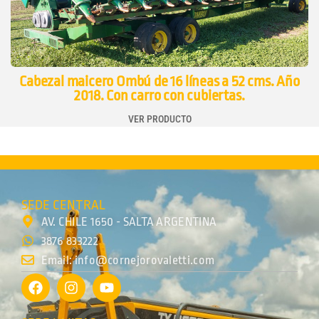
Cabezal maicero Ombú de 16 líneas a 52 cms. Año
2018. Con carro con cubiertas.
VER PRODUCTO
SEDE CENTRAL
AV. CHILE 1650 - SALTA ARGENTINA
3876 833222
Email: info@cornejorovaletti.com