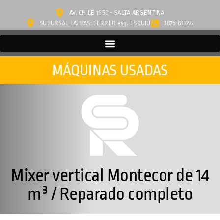
AV. CHILE 1650 - SALTA ARGENTINA
SUCURSAL LAJITAS: FERRER esq. ESQUIÚ
3876 833222
MÁQUINAS USADAS
Mixer vertical Montecor de 14
m³ / Reparado completo