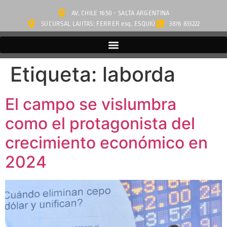
AV. CHILE 1650 - SALTA ARGENTINA
SUCURSAL LAJITAS: FERRER esq. ESQUIÚ
3876 833222
Etiqueta:
laborda
El campo se vislumbra
como el protagonista del
crecimiento económico en
2024