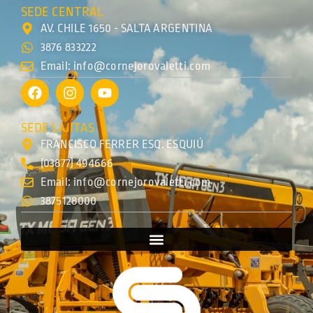
SEDE CENTRAL
AV. CHILE 1650 - SALTA ARGENTINA
3876 833222
Email: info@cornejorovaletti.com
SEDE LAJITAS
FRANCISCO FERRER ESQ. ESQUIÚ
(03877) 494666
Email: info@cornejorovaletti.com
3875128000