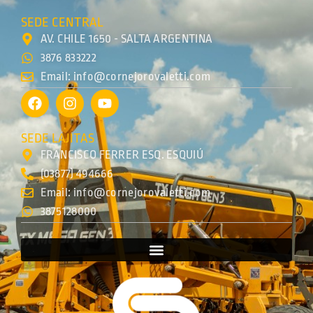
SEDE CENTRAL
AV. CHILE 1650 - SALTA ARGENTINA
3876 833222
Email: info@cornejorovaletti.com
SEDE LAJITAS
FRANCISCO FERRER ESQ. ESQUIÚ
(03877) 494666
Email: info@cornejorovaletti.com
3875128000