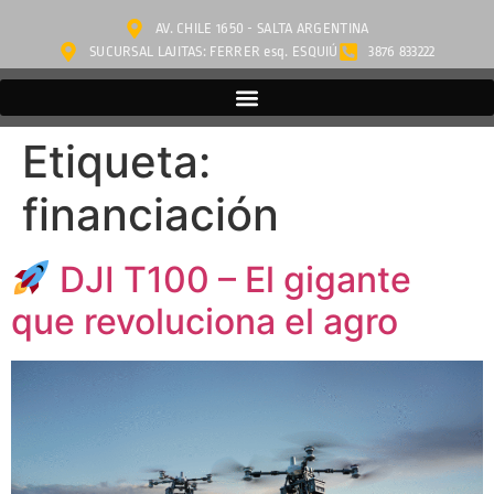
AV. CHILE 1650 - SALTA ARGENTINA
SUCURSAL LAJITAS: FERRER esq. ESQUIÚ
3876 833222
Etiqueta:
financiación
DJI T100 – El gigante
que revoluciona el agro